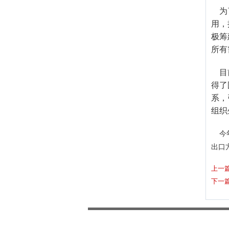
为
用，
极筹
所有
目
得了
系，
组织
今
出口
上一
下一