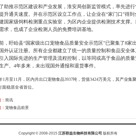
了助推示范区建设和产业发展，淮安局创新监管模式，率先进行
提升通关速度。并在示范区设立工作点，让企业在“家门口”得到
建国家级饲料检测重点实验室，为区内企业提供检测技术支撑。
需求，也成了企业检测人员的免费培训基地。
前，盱眙县“国家级出口宠物食品质量安全示范区”已聚集了
8
家
国外认证注册。所有企业都建立了统一的质量控制和食品安全体
引入国际先进的生产管理及流程控制，以等同或高于食品的质量
生产。
4
年多来，未出现国外通报和退货事件。
年
1
月至
11
月，区内共出口宠物食品
3937
吨，货值
3424
万美元，其产业集
方面稳居全省首位。
篇：
简讯
篇：
宠物食品前景
Copyright
©
2008-2015
江苏联益生物科技有限公司
版权所有