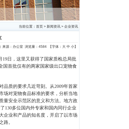
当前位置：
首页
>
新闻资讯
>
企业资讯
区
：未知 来源：办公室 浏览量：4584 【字体：
大
中
小
】
月
19
日，这里又获得了国家质检总局批
是全国首批仅有的两家国家级出口宠物食
对品质的要求几近苛刻。从
2009
年首家
市场对宠物食品标准的要求，分析当地
质量安全示范区的意义和方法。地方政
请了
130
多位国内外专家和国内同行企业
大企业和产品的知名度，开启了以市场
之路。