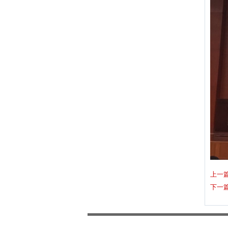
上一
下一