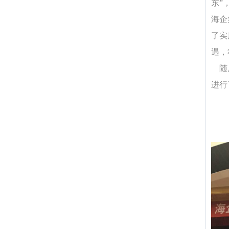
东”
海企
了实
遇，
随后
进行