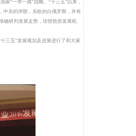
国家“一带一路”战略。“十三五”以来，
亚，中东的伊朗，东欧的白俄罗斯，并有
准确研判发展走势，珍惜抢抓发展机
“十三五”发展规划及进展进行了和大家